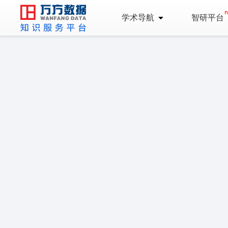
学术导航
智研平台