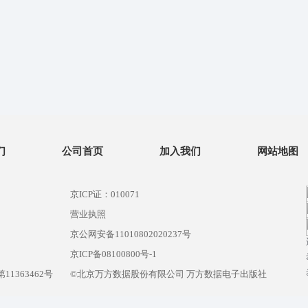
们
公司首页
加入我们
网站地图
京ICP证：010071
营业执照
京公网安备11010802020237号
）
京ICP备08100800号-1
1363462号
©北京万方数据股份有限公司 万方数据电子出版社