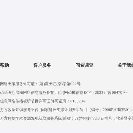
帮助
客户服务
问卷调查
关于我
网络出版服务许可证：(署)网出证(京)字第072号
药品医疗器械网络信息服务备案：(京)网药械信息备字（2023）第 00470 号
信息网络传播视听节目许可证 许可证号：0108284
万方数据知识服务平台--国家科技支撑计划资助项目（编号：2006BAH03B01
万方数据学术资源发现获取服务系统[简称：万方智搜] V3.0 证书号：软著登字第1