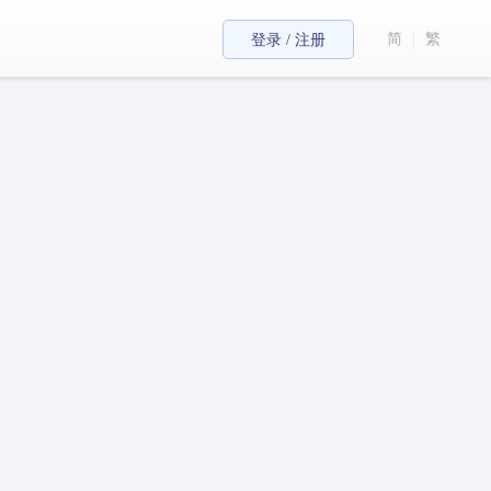
简
繁
登录 / 注册