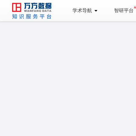
学术导航
智研平台