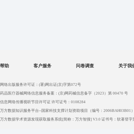
帮助
客户服务
问卷调查
关于我
网络出版服务许可证：(署)网出证(京)字第072号
药品医疗器械网络信息服务备案：(京)网药械信息备字（2023）第 00470 号
信息网络传播视听节目许可证 许可证号：0108284
万方数据知识服务平台--国家科技支撑计划资助项目（编号：2006BAH03B01
万方数据学术资源发现获取服务系统[简称：万方智搜] V3.0 证书号：软著登字第1