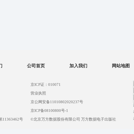
们
公司首页
加入我们
网站地图
京ICP证：010071
营业执照
京公网安备11010802020237号
）
京ICP备08100800号-1
1363462号
©北京万方数据股份有限公司 万方数据电子出版社