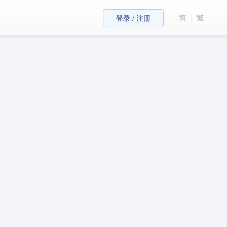
简
繁
登录 / 注册