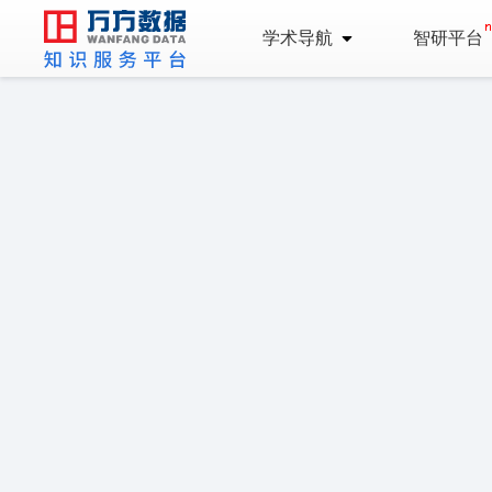
学术导航
智研平台