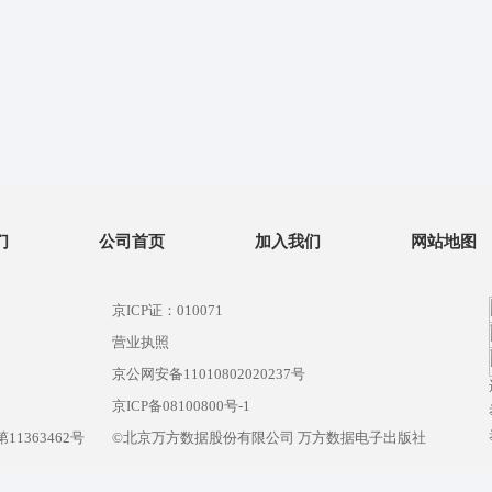
们
公司首页
加入我们
网站地图
京ICP证：010071
营业执照
京公网安备11010802020237号
）
京ICP备08100800号-1
1363462号
©北京万方数据股份有限公司 万方数据电子出版社