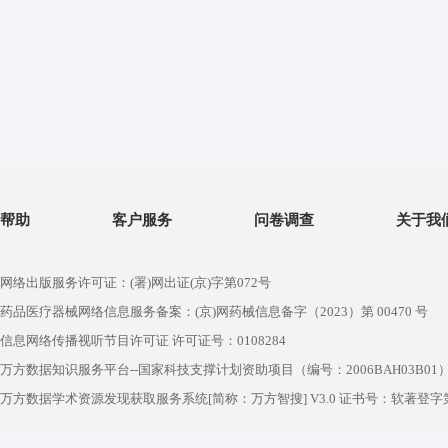
帮助
客户服务
问卷调查
关于我
网络出版服务许可证：(署)网出证(京)字第072号
药品医疗器械网络信息服务备案：(京)网药械信息备字（2023）第 00470 号
信息网络传播视听节目许可证 许可证号：0108284
万方数据知识服务平台--国家科技支撑计划资助项目（编号：2006BAH03B01
万方数据学术资源发现获取服务系统[简称：万方智搜] V3.0 证书号：软著登字第1