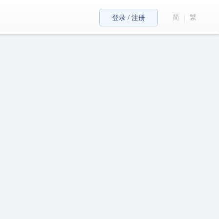
简
繁
登录 / 注册