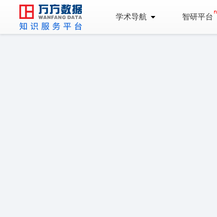
学术导航
智研平台