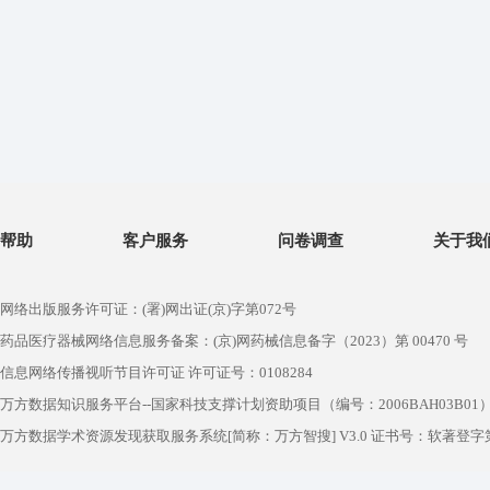
帮助
客户服务
问卷调查
关于我
网络出版服务许可证：(署)网出证(京)字第072号
药品医疗器械网络信息服务备案：(京)网药械信息备字（2023）第 00470 号
信息网络传播视听节目许可证 许可证号：0108284
万方数据知识服务平台--国家科技支撑计划资助项目（编号：2006BAH03B01
万方数据学术资源发现获取服务系统[简称：万方智搜] V3.0 证书号：软著登字第1