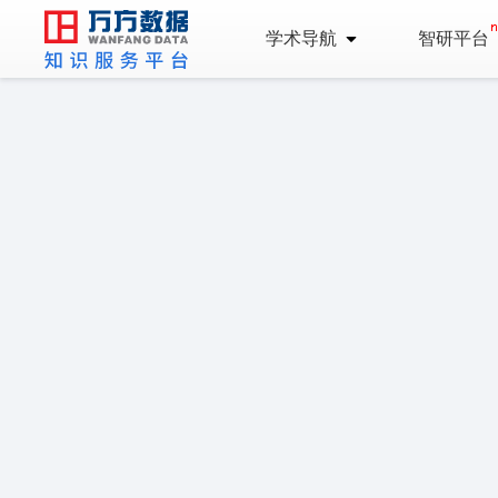
学术导航
智研平台