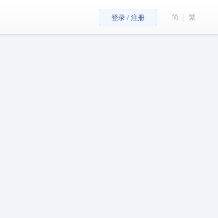
简
繁
登录 / 注册