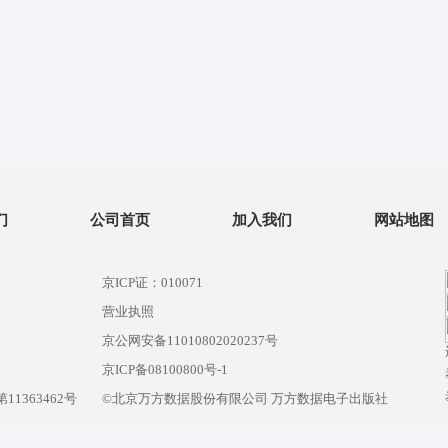
们
公司首页
加入我们
网站地图
京ICP证：010071
营业执照
京公网安备11010802020237号
）
京ICP备08100800号-1
1363462号
©北京万方数据股份有限公司 万方数据电子出版社