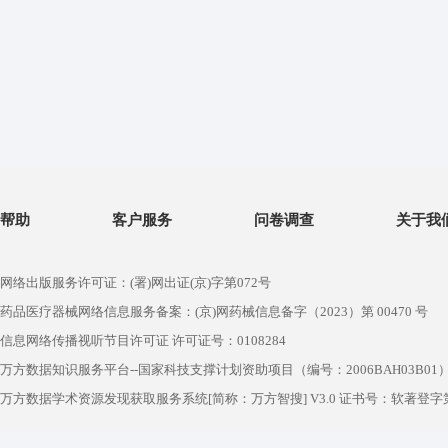
帮助
客户服务
问卷调查
关于我
网络出版服务许可证：(署)网出证(京)字第072号
药品医疗器械网络信息服务备案：(京)网药械信息备字（2023）第 00470 号
信息网络传播视听节目许可证 许可证号：0108284
万方数据知识服务平台--国家科技支撑计划资助项目（编号：2006BAH03B01
万方数据学术资源发现获取服务系统[简称：万方智搜] V3.0 证书号：软著登字第1