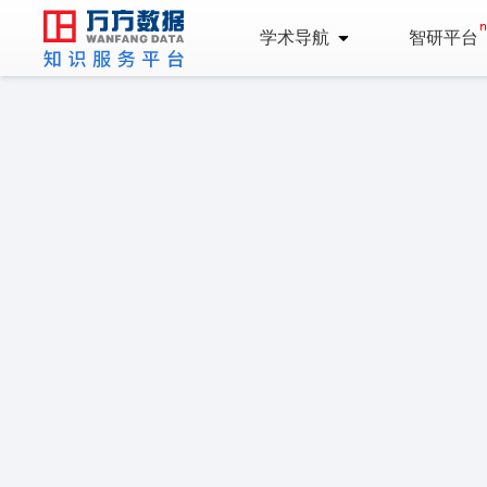
学术导航
智研平台