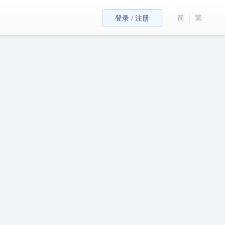
简
繁
登录 / 注册