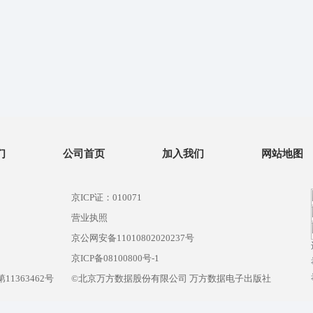
们
公司首页
加入我们
网站地图
京ICP证：010071
营业执照
京公网安备11010802020237号
）
京ICP备08100800号-1
1363462号
©北京万方数据股份有限公司 万方数据电子出版社