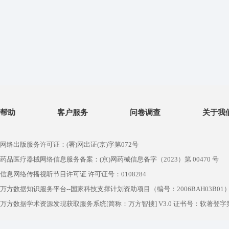
帮助
客户服务
问卷调查
关于我
网络出版服务许可证：(署)网出证(京)字第072号
药品医疗器械网络信息服务备案：(京)网药械信息备字（2023）第 00470 号
信息网络传播视听节目许可证 许可证号：0108284
万方数据知识服务平台--国家科技支撑计划资助项目（编号：2006BAH03B01
万方数据学术资源发现获取服务系统[简称：万方智搜] V3.0 证书号：软著登字第1