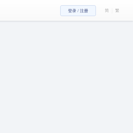
简
繁
登录 / 注册