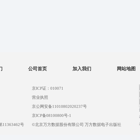
们
公司首页
加入我们
网站地图
京ICP证：010071
营业执照
京公网安备11010802020237号
）
京ICP备08100800号-1
1363462号
©北京万方数据股份有限公司 万方数据电子出版社