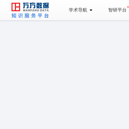
学术导航
智研平台