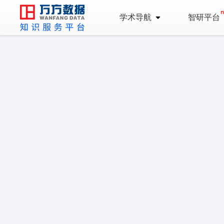
学术导航
智研平台