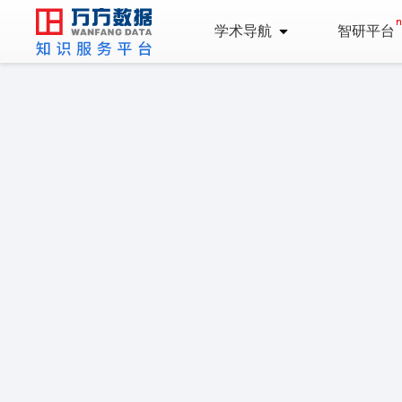
学术导航
智研平台