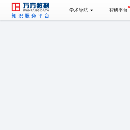
学术导航
智研平台