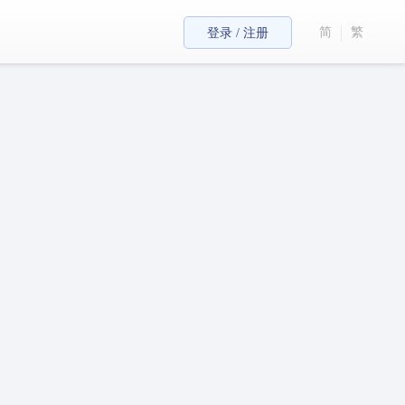
简
繁
登录 / 注册