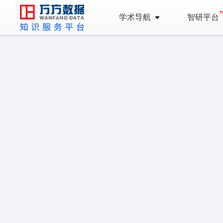
学术导航
智研平台