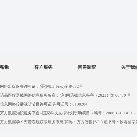
帮助
客户服务
问卷调查
关于我
网络出版服务许可证：(署)网出证(京)字第072号
药品医疗器械网络信息服务备案：(京)网药械信息备字（2023）第 00470 号
信息网络传播视听节目许可证 许可证号：0108284
万方数据知识服务平台--国家科技支撑计划资助项目（编号：2006BAH03B01
万方数据学术资源发现获取服务系统[简称：万方智搜] V3.0 证书号：软著登字第1