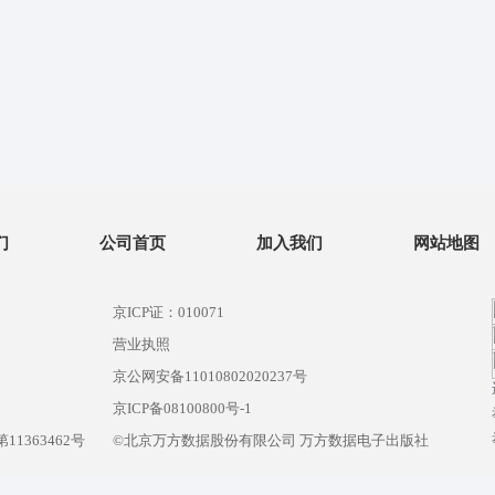
们
公司首页
加入我们
网站地图
京ICP证：010071
营业执照
京公网安备11010802020237号
）
京ICP备08100800号-1
1363462号
©北京万方数据股份有限公司 万方数据电子出版社