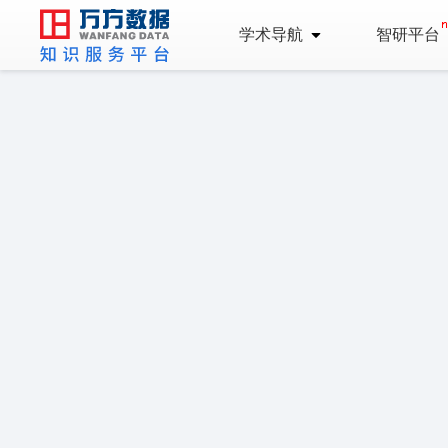
学术导航
智研平台