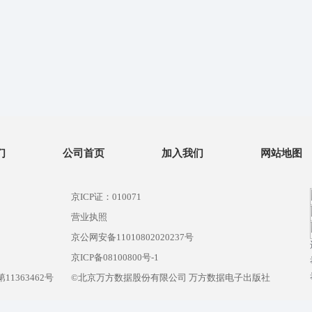
们
公司首页
加入我们
网站地图
京ICP证：010071
营业执照
京公网安备11010802020237号
）
京ICP备08100800号-1
1363462号
©北京万方数据股份有限公司 万方数据电子出版社