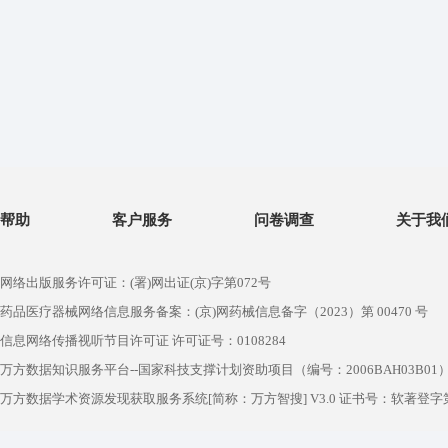
帮助
客户服务
问卷调查
关于我
网络出版服务许可证：(署)网出证(京)字第072号
药品医疗器械网络信息服务备案：(京)网药械信息备字（2023）第 00470 号
信息网络传播视听节目许可证 许可证号：0108284
万方数据知识服务平台--国家科技支撑计划资助项目（编号：2006BAH03B01
万方数据学术资源发现获取服务系统[简称：万方智搜] V3.0 证书号：软著登字第1