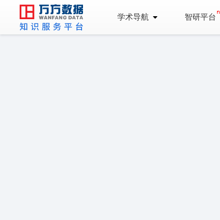
学术导航
智研平台