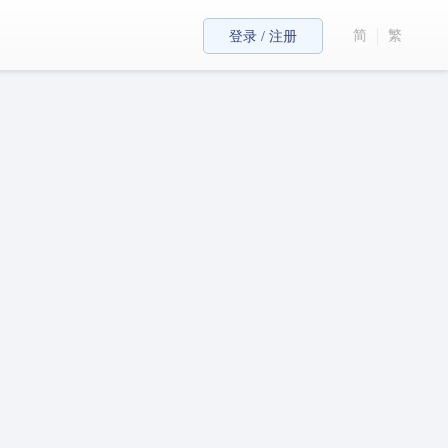
简
繁
登录 / 注册