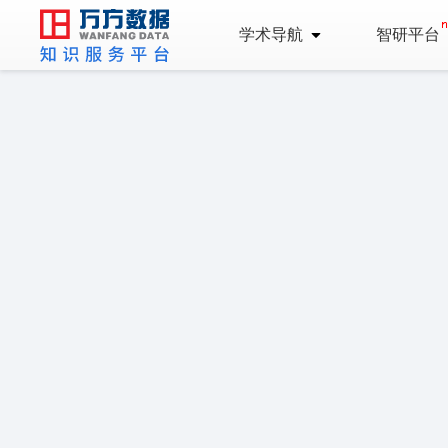
学术导航
智研平台