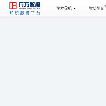
学术导航
智研平台