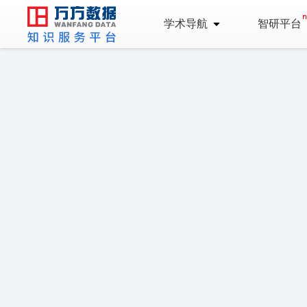
学术导航
智研平台