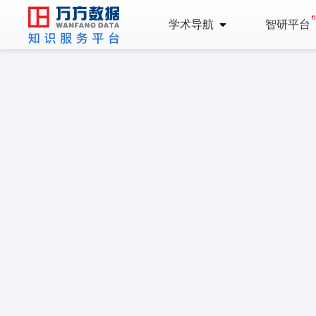
学术导航
智研平台