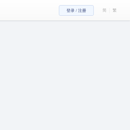
简
繁
登录 / 注册