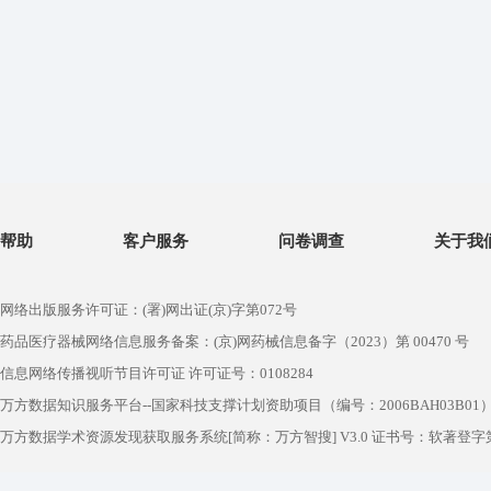
帮助
客户服务
问卷调查
关于我
网络出版服务许可证：(署)网出证(京)字第072号
药品医疗器械网络信息服务备案：(京)网药械信息备字（2023）第 00470 号
信息网络传播视听节目许可证 许可证号：0108284
万方数据知识服务平台--国家科技支撑计划资助项目（编号：2006BAH03B01
万方数据学术资源发现获取服务系统[简称：万方智搜] V3.0 证书号：软著登字第1