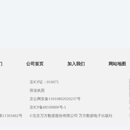
们
公司首页
加入我们
网站地图
京ICP证：010071
营业执照
京公网安备11010802020237号
）
京ICP备08100800号-1
1363462号
©北京万方数据股份有限公司 万方数据电子出版社