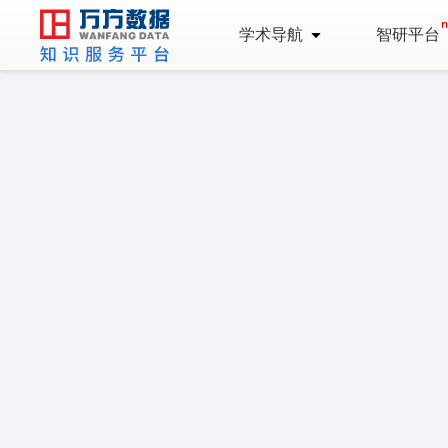
学术导航
智研平台