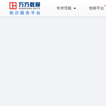
学术导航
智研平台