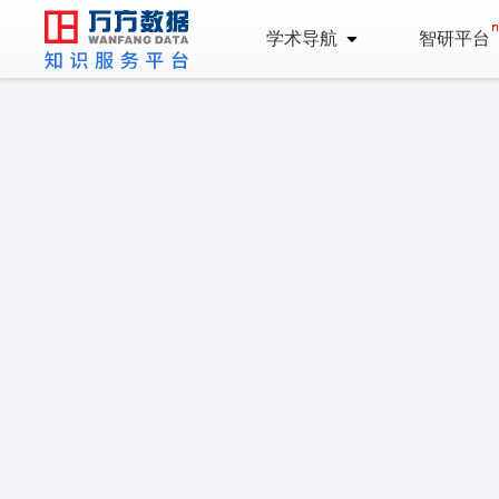
学术导航
智研平台