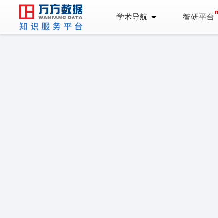
学术导航
智研平台