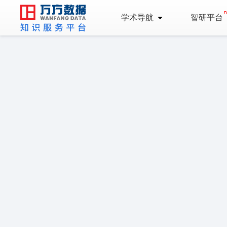
学术导航
智研平台