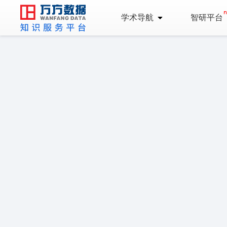
学术导航
智研平台