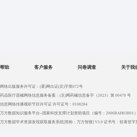
帮助
客户服务
问卷调查
关于我
网络出版服务许可证：(署)网出证(京)字第072号
药品医疗器械网络信息服务备案：(京)网药械信息备字（2023）第 00470 号
信息网络传播视听节目许可证 许可证号：0108284
万方数据知识服务平台--国家科技支撑计划资助项目（编号：2006BAH03B01
万方数据学术资源发现获取服务系统[简称：万方智搜] V3.0 证书号：软著登字第1