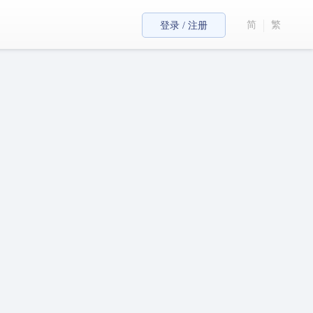
简
繁
登录 / 注册