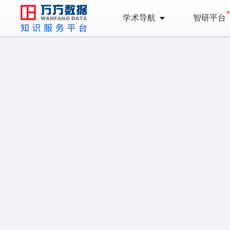
学术导航
智研平台