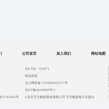
们
公司首页
加入我们
网站地图
京ICP证：010071
营业执照
京公网安备11010802020237号
）
京ICP备08100800号-1
1363462号
©北京万方数据股份有限公司 万方数据电子出版社