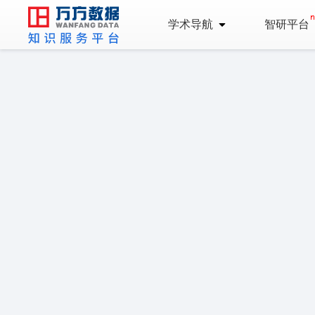
学术导航
智研平台