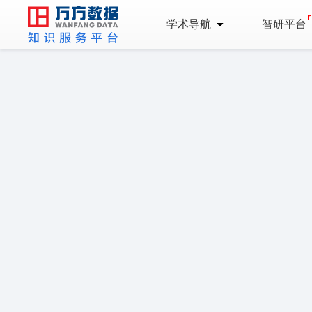
学术导航
智研平台