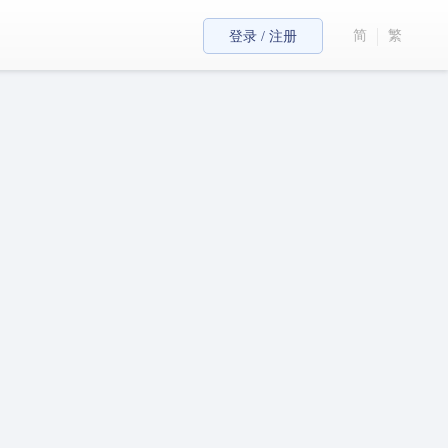
简
繁
登录 / 注册