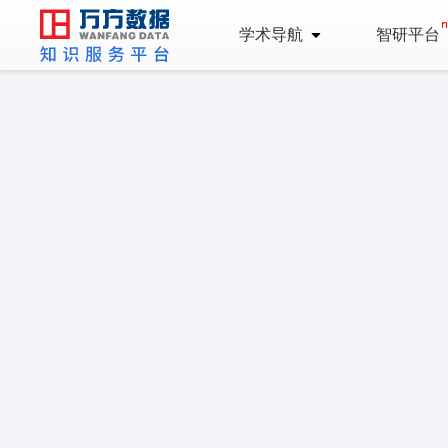
学术导航
智研平台