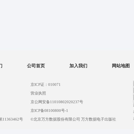
们
公司首页
加入我们
网站地图
京ICP证：010071
营业执照
京公网安备11010802020237号
）
京ICP备08100800号-1
1363462号
©北京万方数据股份有限公司 万方数据电子出版社