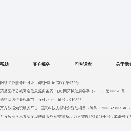
帮助
客户服务
问卷调查
关于我
网络出版服务许可证：(署)网出证(京)字第072号
药品医疗器械网络信息服务备案：(京)网药械信息备字（2023）第 00470 号
信息网络传播视听节目许可证 许可证号：0108284
万方数据知识服务平台--国家科技支撑计划资助项目（编号：2006BAH03B01
万方数据学术资源发现获取服务系统[简称：万方智搜] V3.0 证书号：软著登字第1