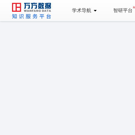
学术导航
智研平台