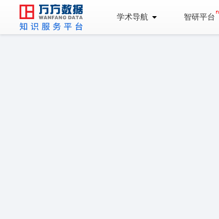
学术导航
智研平台