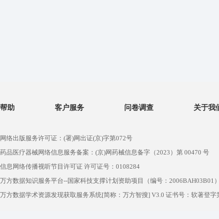
帮助
客户服务
问卷调查
关于我
网络出版服务许可证：(署)网出证(京)字第072号
药品医疗器械网络信息服务备案：(京)网药械信息备字（2023）第 00470 号
信息网络传播视听节目许可证 许可证号：0108284
万方数据知识服务平台--国家科技支撑计划资助项目（编号：2006BAH03B01
万方数据学术资源发现获取服务系统[简称：万方智搜] V3.0 证书号：软著登字第1