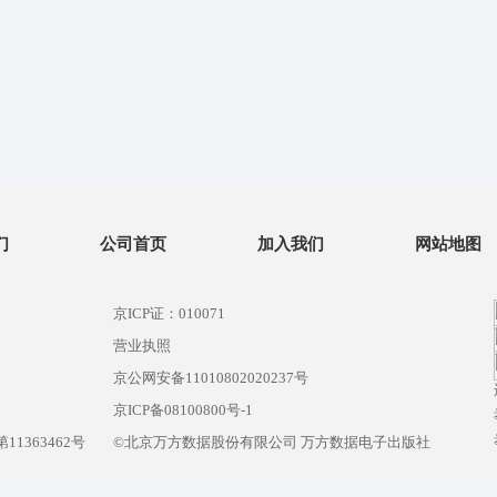
们
公司首页
加入我们
网站地图
京ICP证：010071
营业执照
京公网安备11010802020237号
）
京ICP备08100800号-1
1363462号
©北京万方数据股份有限公司 万方数据电子出版社