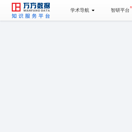
学术导航
智研平台