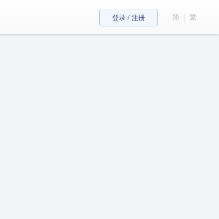
简
繁
登录 / 注册