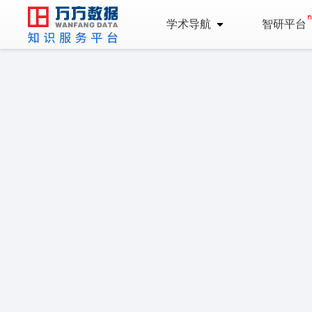
学术导航
智研平台