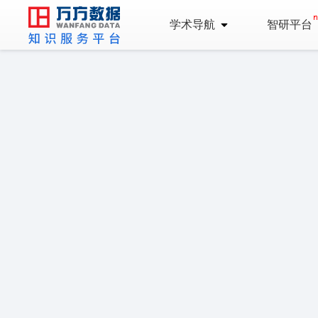
学术导航
智研平台