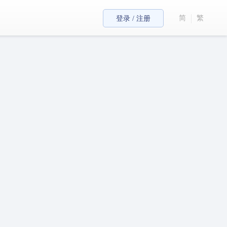
简
繁
登录 / 注册