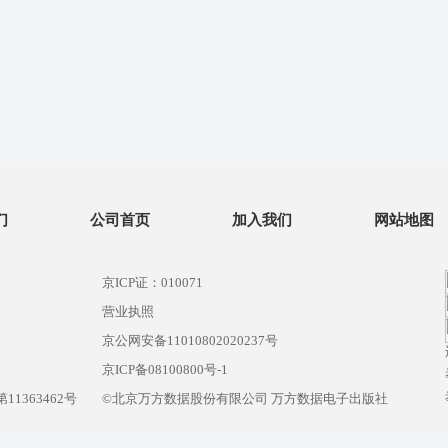
们
公司首页
加入我们
网站地图
京ICP证：010071
营业执照
京公网安备11010802020237号
）
京ICP备08100800号-1
1363462号
©北京万方数据股份有限公司 万方数据电子出版社