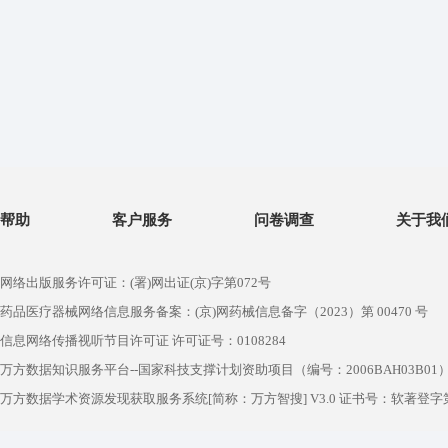
帮助
客户服务
问卷调查
关于我
网络出版服务许可证：(署)网出证(京)字第072号
药品医疗器械网络信息服务备案：(京)网药械信息备字（2023）第 00470 号
信息网络传播视听节目许可证 许可证号：0108284
万方数据知识服务平台--国家科技支撑计划资助项目（编号：2006BAH03B01
万方数据学术资源发现获取服务系统[简称：万方智搜] V3.0 证书号：软著登字第1