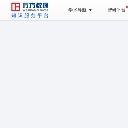
学术导航
智研平台