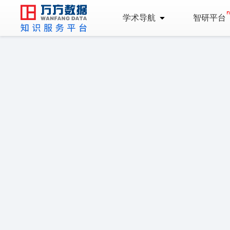
学术导航
智研平台