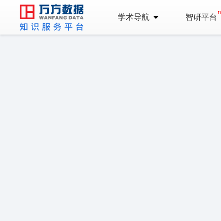
学术导航
智研平台