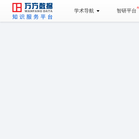
学术导航
智研平台