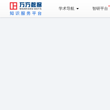
学术导航
智研平台