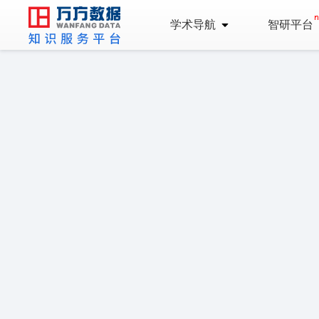
学术导航
智研平台