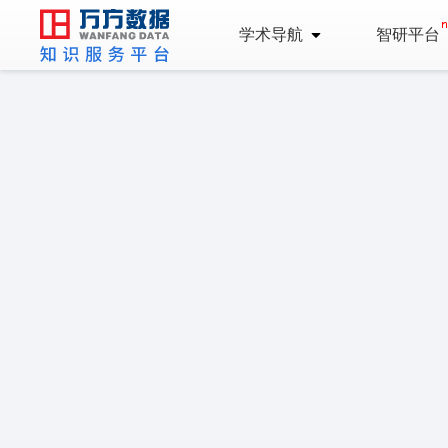
学术导航
智研平台