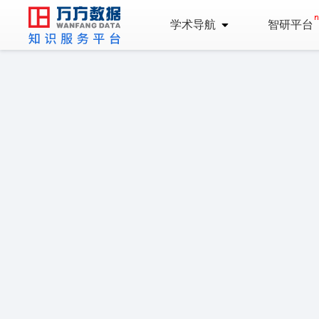
学术导航
智研平台