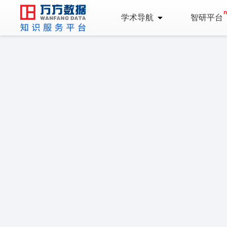
学术导航
智研平台