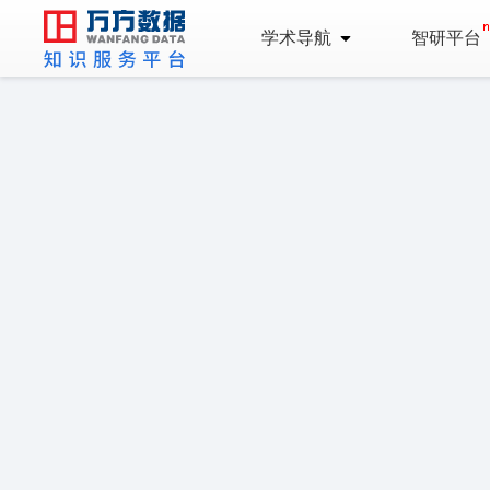
学术导航
智研平台