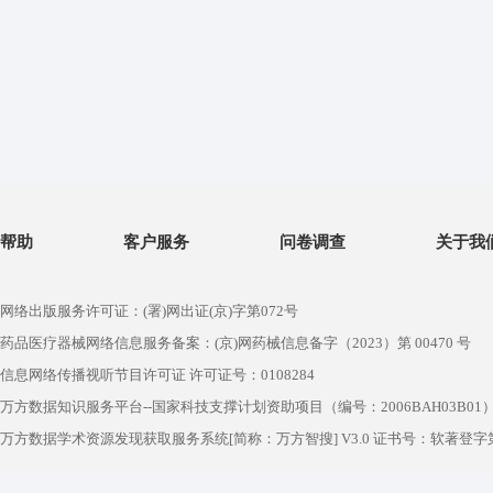
帮助
客户服务
问卷调查
关于我
网络出版服务许可证：(署)网出证(京)字第072号
药品医疗器械网络信息服务备案：(京)网药械信息备字（2023）第 00470 号
信息网络传播视听节目许可证 许可证号：0108284
万方数据知识服务平台--国家科技支撑计划资助项目（编号：2006BAH03B01
万方数据学术资源发现获取服务系统[简称：万方智搜] V3.0 证书号：软著登字第1