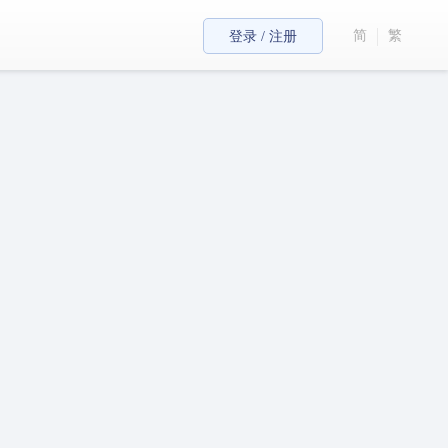
简
繁
登录 / 注册