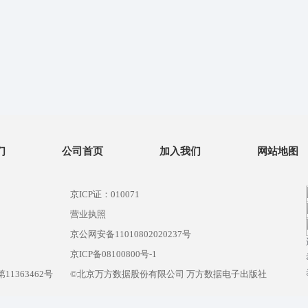
们
公司首页
加入我们
网站地图
京ICP证：010071
营业执照
京公网安备11010802020237号
）
京ICP备08100800号-1
1363462号
©北京万方数据股份有限公司 万方数据电子出版社