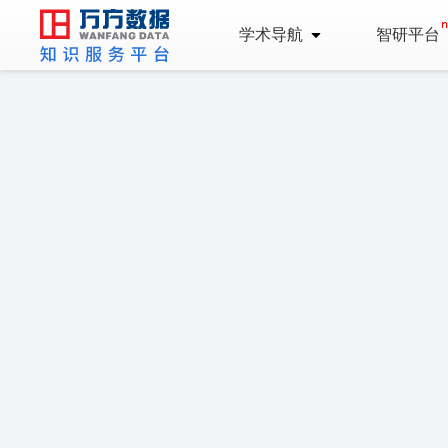
学术导航
智研平台