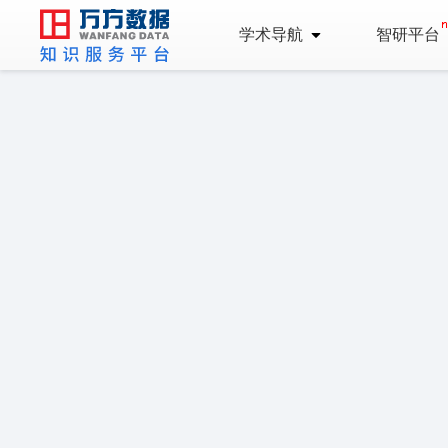
学术导航
智研平台