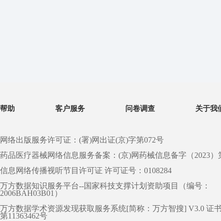
帮助
客户服务
问卷调查
关于我
网络出版服务许可证：(署)网出证(京)字第072号
药品医疗器械网络信息服务备案：(京)网药械信息备字（2023）第 0
信息网络传播视听节目许可证 许可证号：0108284
万方数据知识服务平台--国家科技支撑计划资助项目（编号：
2006BAH03B01）
万方数据学术资源发现获取服务系统[简称：万方智搜] V3.0 证
第11363462号