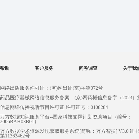
帮助
客户服务
问卷调查
关于我
网络出版服务许可证：(署)网出证(京)字第072号
药品医疗器械网络信息服务备案：(京)网药械信息备字（2023）第 0
信息网络传播视听节目许可证 许可证号：0108284
万方数据知识服务平台--国家科技支撑计划资助项目（编号：
2006BAH03B01）
万方数据学术资源发现获取服务系统[简称：万方智搜] V3.0 证
第11363462号