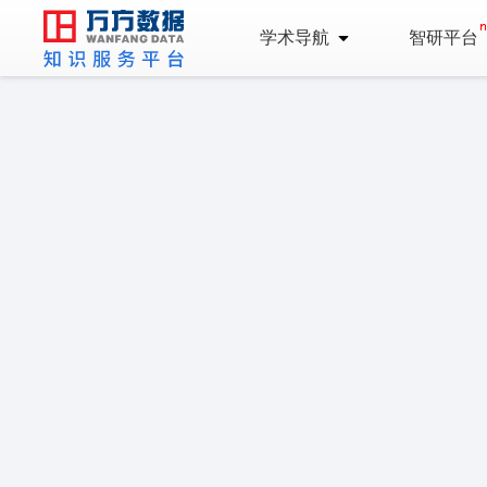
学术导航
智研平台