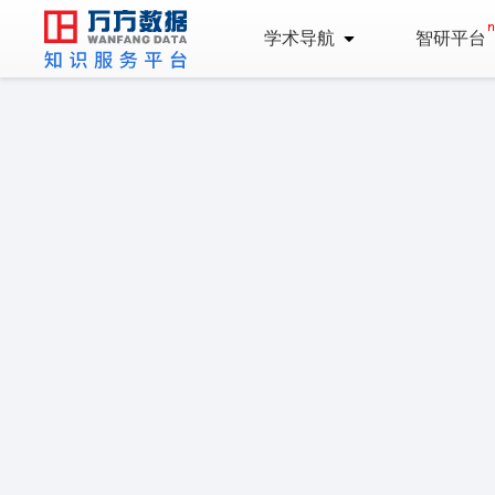
学术导航
智研平台