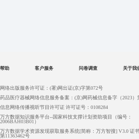
帮助
客户服务
问卷调查
关于我
网络出版服务许可证：(署)网出证(京)字第072号
药品医疗器械网络信息服务备案：(京)网药械信息备字（2023）第 0
信息网络传播视听节目许可证 许可证号：0108284
万方数据知识服务平台--国家科技支撑计划资助项目（编号：
2006BAH03B01）
万方数据学术资源发现获取服务系统[简称：万方智搜] V3.0 证
第11363462号