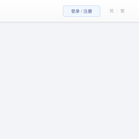
简
繁
登录 / 注册