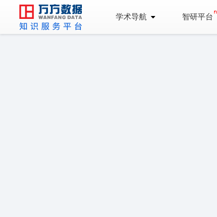
学术导航
智研平台