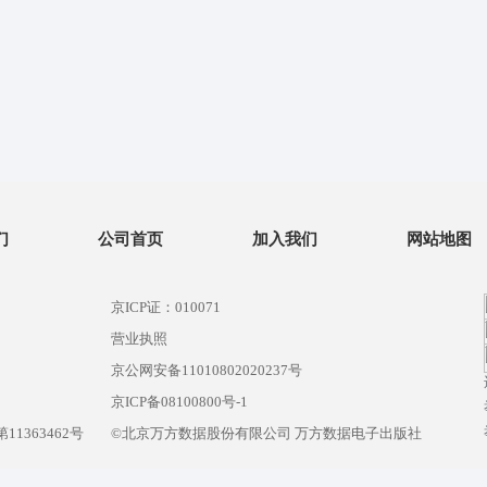
们
公司首页
加入我们
网站地图
京ICP证：010071
营业执照
京公网安备11010802020237号
）
京ICP备08100800号-1
1363462号
©北京万方数据股份有限公司 万方数据电子出版社