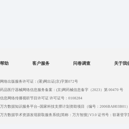
帮助
客户服务
问卷调查
关于我
网络出版服务许可证：(署)网出证(京)字第072号
药品医疗器械网络信息服务备案：(京)网药械信息备字（2023）第 00470 号
信息网络传播视听节目许可证 许可证号：0108284
万方数据知识服务平台--国家科技支撑计划资助项目（编号：2006BAH03B01
万方数据学术资源发现获取服务系统[简称：万方智搜] V3.0 证书号：软著登字第1