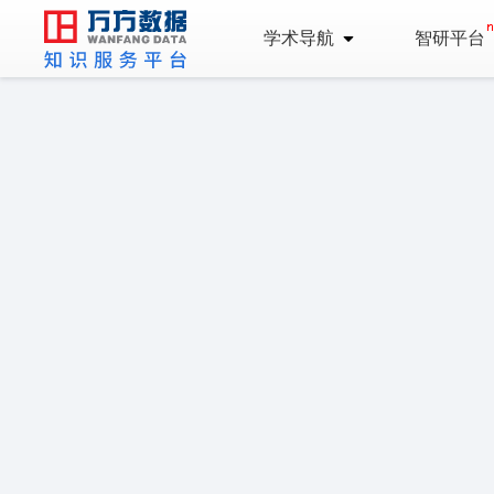
学术导航
智研平台