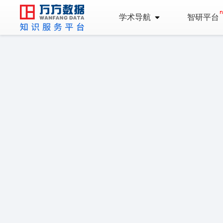
学术导航
智研平台